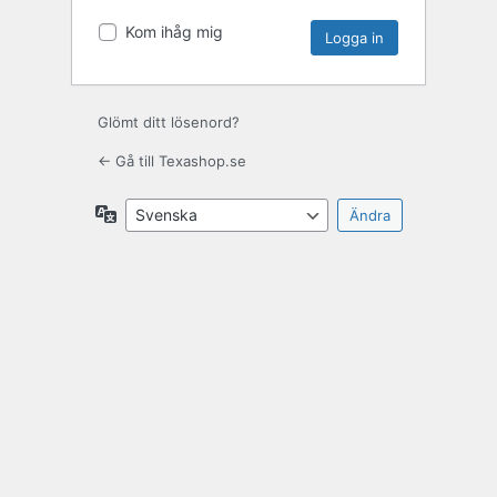
Kom ihåg mig
Glömt ditt lösenord?
← Gå till Texashop.se
Språk