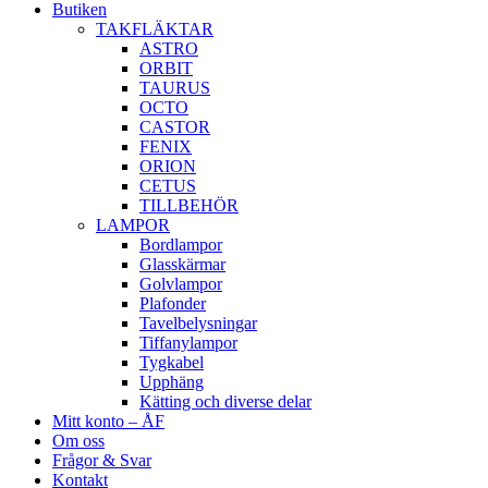
Butiken
TAKFLÄKTAR
ASTRO
ORBIT
TAURUS
OCTO
CASTOR
FENIX
ORION
CETUS
TILLBEHÖR
LAMPOR
Bordlampor
Glasskärmar
Golvlampor
Plafonder
Tavelbelysningar
Tiffanylampor
Tygkabel
Upphäng
Kätting och diverse delar
Mitt konto – ÅF
Om oss
Frågor & Svar
Kontakt