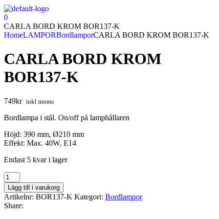
0
CARLA BORD KROM BOR137-K
Home
LAMPOR
Bordlampor
CARLA BORD KROM BOR137-K
CARLA BORD KROM
BOR137-K
749
kr
inkl moms
Bordlampa i stål. On/off på lamphållaren
Höjd: 390 mm, Ø210 mm
Effekt: Max. 40W, E14
Endast 5 kvar i lager
Lägg till i varukorg
Artikelnr:
BOR137-K
Kategori:
Bordlampor
Share: