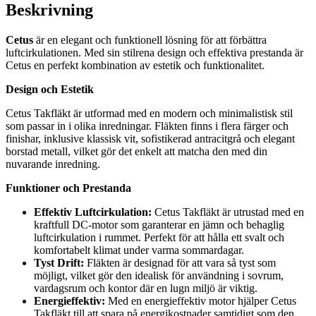
Beskrivning
Cetus
är en elegant och funktionell lösning för att förbättra
luftcirkulationen. Med sin stilrena design och effektiva prestanda är
Cetus en perfekt kombination av estetik och funktionalitet.
Design och Estetik
Cetus Takfläkt är utformad med en modern och minimalistisk stil
som passar in i olika inredningar. Fläkten finns i flera färger och
finishar, inklusive klassisk vit, sofistikerad antracitgrå och elegant
borstad metall, vilket gör det enkelt att matcha den med din
nuvarande inredning.
Funktioner och Prestanda
Effektiv Luftcirkulation:
Cetus Takfläkt är utrustad med en
kraftfull DC-motor som garanterar en jämn och behaglig
luftcirkulation i rummet. Perfekt för att hålla ett svalt och
komfortabelt klimat under varma sommardagar.
Tyst Drift:
Fläkten är designad för att vara så tyst som
möjligt, vilket gör den idealisk för användning i sovrum,
vardagsrum och kontor där en lugn miljö är viktig.
Energieffektiv:
Med en energieffektiv motor hjälper Cetus
Takfläkt till att spara på energikostnader samtidigt som den