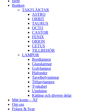
Hem
Butiken
TAKFLÄKTAR
ASTRO
ORBIT
TAURUS
OCTO
CASTOR
FENIX
ORION
CETUS
TILLBEHÖR
LAMPOR
Bordlampor
Glasskärmar
Golvlampor
Plafonder
Tavelbelysningar
Tiffanylampor
Tygkabel
Upphäng
Kätting och diverse delar
Mitt konto – ÅF
Om oss
Frågor & Svar