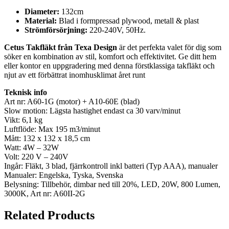
Diameter:
132cm
Material:
Blad i formpressad plywood, metall & plast
Strömförsörjning:
220-240V, 50Hz.
Cetus Takfläkt från Texa Design
är det perfekta valet för dig som
söker en kombination av stil, komfort och effektivitet. Ge ditt hem
eller kontor en uppgradering med denna förstklassiga takfläkt och
njut av ett förbättrat inomhusklimat året runt
Teknisk info
Art nr: A60-1G (motor) + A10-60E (blad)
Slow motion: Lägsta hastighet endast ca 30 varv/minut
Vikt: 6,1 kg
Luftflöde: Max 195 m3/minut
Mått: 132 x 132 x 18,5 cm
Watt: 4W – 32W
Volt: 220 V – 240V
Ingår: Fläkt, 3 blad, fjärrkontroll inkl batteri (Typ AAA), manualer
Manualer: Engelska, Tyska, Svenska
Belysning: Tillbehör, dimbar ned till 20%, LED, 20W, 800 Lumen,
3000K, Art nr: A60II-2G
Related Products