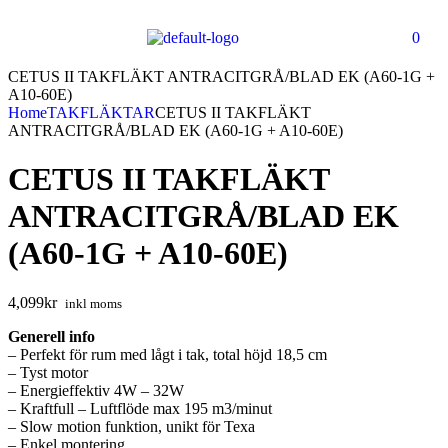
0
CETUS II TAKFLÄKT ANTRACITGRÅ/BLAD EK (A60-1G +
A10-60E)
Home
TAKFLÄKTAR
CETUS II TAKFLÄKT
ANTRACITGRÅ/BLAD EK (A60-1G + A10-60E)
CETUS II TAKFLÄKT
ANTRACITGRÅ/BLAD EK
(A60-1G + A10-60E)
4,099
kr
inkl moms
Generell info
– Perfekt för rum med lågt i tak, total höjd 18,5 cm
– Tyst motor
– Energieffektiv 4W – 32W
– Kraftfull – Luftflöde max 195 m3/minut
– Slow motion funktion, unikt för Texa
– Enkel montering