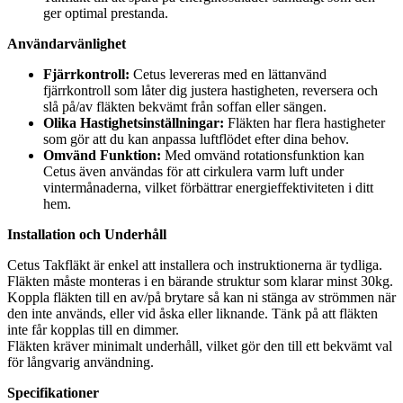
ger optimal prestanda.
Användarvänlighet
Fjärrkontroll:
Cetus levereras med en lättanvänd
fjärrkontroll som låter dig justera hastigheten, reversera och
slå på/av fläkten bekvämt från soffan eller sängen.
Olika Hastighetsinställningar:
Fläkten har flera hastigheter
som gör att du kan anpassa luftflödet efter dina behov.
Omvänd Funktion:
Med omvänd rotationsfunktion kan
Cetus även användas för att cirkulera varm luft under
vintermånaderna, vilket förbättrar energieffektiviteten i ditt
hem.
Installation och Underhåll
Cetus Takfläkt är enkel att installera och instruktionerna är tydliga.
Fläkten måste monteras i en bärande struktur som klarar minst 30kg.
Koppla fläkten till en av/på brytare så kan ni stänga av strömmen när
den inte används, eller vid åska eller liknande. Tänk på att fläkten
inte får kopplas till en dimmer.
Fläkten kräver minimalt underhåll, vilket gör den till ett bekvämt val
för långvarig användning.
Specifikationer