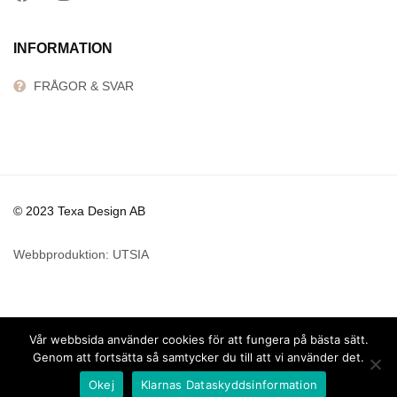
INFORMATION
FRÅGOR & SVAR
© 2023 Texa Design AB
Webbproduktion: UTSIA
Vår webbsida använder cookies för att fungera på bästa sätt.
Genom att fortsätta så samtycker du till att vi använder det.
Okej
Klarnas Dataskyddsinformation
Search
Butiken
Mitt konto