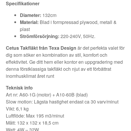
Specifikationer
Diameter:
132cm
Material:
Blad i formpressad plywood, metall &
plast
Strömförsörjning:
220-240V, 50Hz.
Cetus Takfläkt från Texa Design
är det perfekta valet för
dig som söker en kombination av stil, komfort och
effektivitet. Ge ditt hem eller kontor en uppgradering med
denna förstklassiga takfläkt och njut av ett förbättrat
inomhusklimat året runt
Teknisk info
Art nr: A60-1G (motor) + A10-60B (blad)
Slow motion: Lägsta hastighet endast ca 30 varv/minut
Vikt: 6,1 kg
Luftflöde: Max 195 m3/minut
Mått: 132 x 132 x 18,5 cm
Watt: 4W – 32W