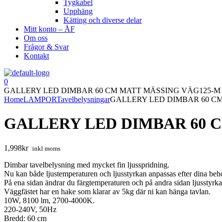
Tygkabel
Upphäng
Kätting och diverse delar
Mitt konto – ÅF
Om oss
Frågor & Svar
Kontakt
0
GALLERY LED DIMBAR 60 CM MATT MÄSSING VÄG125-M
Home
LAMPOR
Tavelbelysningar
GALLERY LED DIMBAR 60 C
GALLERY LED DIMBAR 60 
1,998
kr
inkl moms
Dimbar tavelbelysning med mycket fin ljusspridning.
Nu kan både ljustemperaturen och ljusstyrkan anpassas efter dina beh
På ena sidan ändrar du färgtemperaturen och på andra sidan ljusstyrk
Väggfästet har en hake som klarar av 5kg där ni kan hänga tavlan.
10W, 8100 lm, 2700-4000K.
220-240V, 50Hz
Bredd: 60 cm