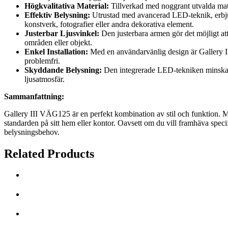
Högkvalitativa Material:
Tillverkad med noggrant utvalda mat
Effektiv Belysning:
Utrustad med avancerad LED-teknik, erbjude
konstverk, fotografier eller andra dekorativa element.
Justerbar Ljusvinkel:
Den justerbara armen gör det möjligt att 
områden eller objekt.
Enkel Installation:
Med en användarvänlig design är Gallery II
problemfri.
Skyddande Belysning:
Den integrerade LED-tekniken minskar U
ljusatmosfär.
Sammanfattning:
Gallery III VÄG125 är en perfekt kombination av stil och funktion. Me
standarden på sitt hem eller kontor. Oavsett om du vill framhäva spec
belysningsbehov.
Related Products