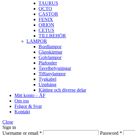
TAURUS
OCTO
CASTOR
FENIX
ORION
CETUS
TILLBEHÖR
LAMPOR
Bordlampor
Glasskärmar
Golvlampor
Plafonder
Tavelbelysningar
Tiffanylampor
Tygkabel
Upphäng
Kätting och diverse delar
Mitt konto – ÅF
Om oss
Frågor & Svar
Kontakt
Close
Sign in
Username or email
*
Password
*