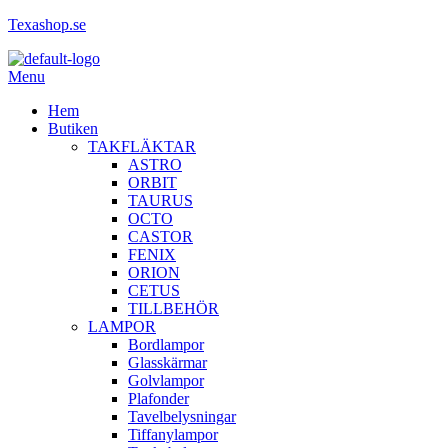
Texashop.se
Menu
Hem
Butiken
TAKFLÄKTAR
ASTRO
ORBIT
TAURUS
OCTO
CASTOR
FENIX
ORION
CETUS
TILLBEHÖR
LAMPOR
Bordlampor
Glasskärmar
Golvlampor
Plafonder
Tavelbelysningar
Tiffanylampor