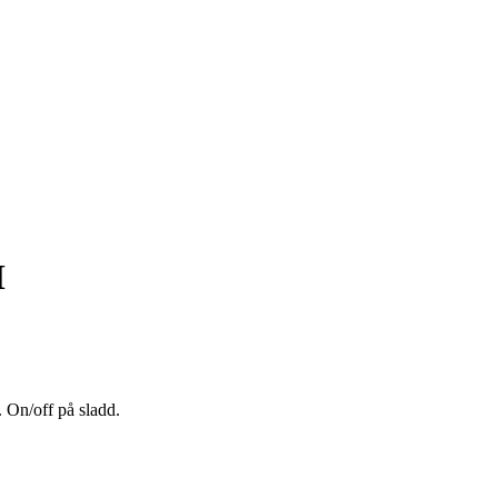
M
 On/off på sladd.