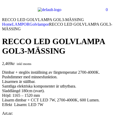
0
RECCO LED GOLVLAMPA GOL3-MÄSSING
Home
LAMPOR
Golvlampor
RECCO LED GOLVLAMPA GOL3-
MÄSSING
RECCO LED GOLVLAMPA
GOL3-MÄSSING
2,469
kr
inkl moms
Dimbar + steglös inställning av färgtemperatur 2700-4000K.
Pushdimmer med minnesfunktion.
Läsarmen är ställbar.
Samtliga elektriska komponenter är utbytbara.
Sladdlängd 180cm (svart).
Höjd: 1165 – 1520 mm
Läsarm dimbar + CCT LED 7W, 2700-4000K, 600 Lumen.
Effekt Läsarm: LED 7W
Art.nr: