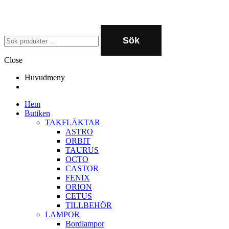
Sök
Close
Huvudmeny
Hem
Butiken
TAKFLÄKTAR
ASTRO
ORBIT
TAURUS
OCTO
CASTOR
FENIX
ORION
CETUS
TILLBEHÖR
LAMPOR
Bordlampor