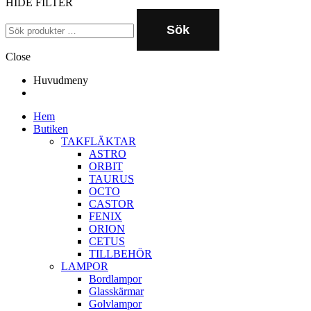
HIDE FILTER
Sök
Close
Huvudmeny
Hem
Butiken
TAKFLÄKTAR
ASTRO
ORBIT
TAURUS
OCTO
CASTOR
FENIX
ORION
CETUS
TILLBEHÖR
LAMPOR
Bordlampor
Glasskärmar
Golvlampor