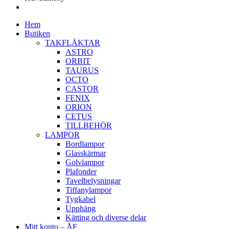
Hem
Butiken
TAKFLÄKTAR
ASTRO
ORBIT
TAURUS
OCTO
CASTOR
FENIX
ORION
CETUS
TILLBEHÖR
LAMPOR
Bordlampor
Glasskärmar
Golvlampor
Plafonder
Tavelbelysningar
Tiffanylampor
Tygkabel
Upphäng
Kätting och diverse delar
Mitt konto – ÅF